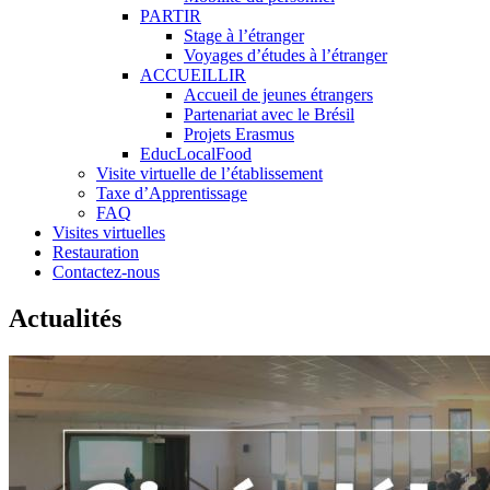
PARTIR
Stage à l’étranger
Voyages d’études à l’étranger
ACCUEILLIR
Accueil de jeunes étrangers
Partenariat avec le Brésil
Projets Erasmus
EducLocalFood
Visite virtuelle de l’établissement
Taxe d’Apprentissage
FAQ
Visites virtuelles
Restauration
Contactez-nous
Actualités