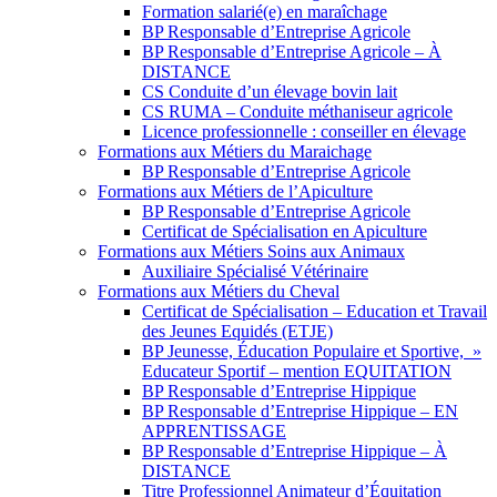
Formation salarié(e) en maraîchage
BP Responsable d’Entreprise Agricole
BP Responsable d’Entreprise Agricole – À
DISTANCE
CS Conduite d’un élevage bovin lait
CS RUMA – Conduite méthaniseur agricole
Licence professionnelle : conseiller en élevage
Formations aux Métiers du Maraichage
BP Responsable d’Entreprise Agricole
Formations aux Métiers de l’Apiculture
BP Responsable d’Entreprise Agricole
Certificat de Spécialisation en Apiculture
Formations aux Métiers Soins aux Animaux
Auxiliaire Spécialisé Vétérinaire
Formations aux Métiers du Cheval
Certificat de Spécialisation – Education et Travail
des Jeunes Equidés (ETJE)
BP Jeunesse, Éducation Populaire et Sportive, »
Educateur Sportif – mention EQUITATION
BP Responsable d’Entreprise Hippique
BP Responsable d’Entreprise Hippique – EN
APPRENTISSAGE
BP Responsable d’Entreprise Hippique – À
DISTANCE
Titre Professionnel Animateur d’Équitation