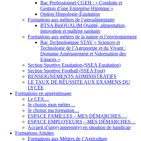
Bac Professionnel CGEH : « Conduite et
Gestion d’une Entreprise Hippique »
Option Hippologie-Équitation
Formations aux métiers de l’agroalimentaire
BTSA BioQUALIM Qualité, alimentation,
innovation et maîtrise sanitaire
Formations aux métiers de la nature et l’environnement
Bac Technologique STAV « Sciences et
Technologie de l’Agronomie et du Vivant :
Domaine Aménagement et Valorisation des
Espaces »
Section Sportive Equitation (SSEA Equitation)
Section Sportive Football (SSEA Foot)
RENSEIGNEMENTS ADMINISTRATIFS
LE TAUX DE RÉUSSITE AUX EXAMENS DU
LYCÉE
Formations en apprentissage
Le CFA…
Je choisis mon métier…
Je choisis ma formation…
ESPACE FAMILLES – MES DÉMARCHES….
ESPACE EMPLOYEURS – MES DÉMARCHES…
Accueil d’un(e) apprenti(e) en situation de handicap
Formations Adultes
Formations aux Métiers de l’Agriculture