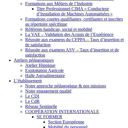
Formations aux Métiers de l’Industrie
Titre Professionnel CIMA « Conducteur
d’Installation de Machines Automatisées »
Formations courtes qualifiantes, certifiantes et inscrites
au répertoire spécifique
Référents handicap, social et mobilité
La VAE – Validation des Acquis de l’Expérience
Réussite aux examens du CFPPA – Taux d’insertion et
de satisfaction
Réussite aux examens ASV – Taux d’insertion et de
satisfaction
Ateliers pédagogiques
Atelier Hippique
Exploitation Agricole
Halle Agroalimentaire
L’établissement
Notre approche pédagogique & nos missions
Notre engagement qualité
Le CDI
Le CdR
Réseau Sentinelle
COOPÉRATION INTERNATIONALE
SE FORMER
Section Européenne
Mobilité du personnel