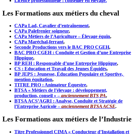
Licence professionnelle : conseiller en élevage.
Les Formations aux métiers du cheval
CAPa Lad, Cavalier d’entraînement
,
CAPa Palefrenier soigneur
,
CAPa Métiers de l’Agriculture – Élevage équin
,
CAPa Maréchal-ferrant
,
Seconde Productions vers le BAC PRO CGEH
,
BAC PRO CGEH : Conduite et Gestion d’une Entreprise
Hippique
,
BP REH : Responsable d’une Entreprise Hippique
,
CS : Education et Travail des Jeunes Équidés
,
BP JEPS : Jeunesse, Éducation Populaire et Sportive,
mention équitation
,
TITRE PRO : Animateur Équestre
,
BTSA « Métiers de l’élevage : développement,
production, conseil » –
anciennement BTS PA
,
BTSA ACS’AGRI : Analyse, Conduite et Stratégie de
l’Entreprise Agricole –
anciennement BTSA ACSE
.
Les Formations aux métiers de l’Industrie
Titre Professionnel CIMA « Conducteur d’Installation et