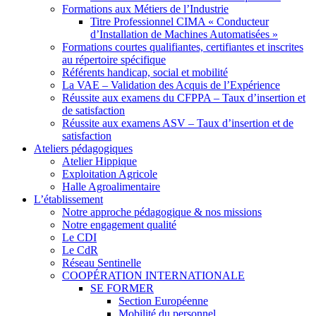
Formations aux Métiers de l’Industrie
Titre Professionnel CIMA « Conducteur
d’Installation de Machines Automatisées »
Formations courtes qualifiantes, certifiantes et inscrites
au répertoire spécifique
Référents handicap, social et mobilité
La VAE – Validation des Acquis de l’Expérience
Réussite aux examens du CFPPA – Taux d’insertion et
de satisfaction
Réussite aux examens ASV – Taux d’insertion et de
satisfaction
Ateliers pédagogiques
Atelier Hippique
Exploitation Agricole
Halle Agroalimentaire
L’établissement
Notre approche pédagogique & nos missions
Notre engagement qualité
Le CDI
Le CdR
Réseau Sentinelle
COOPÉRATION INTERNATIONALE
SE FORMER
Section Européenne
Mobilité du personnel