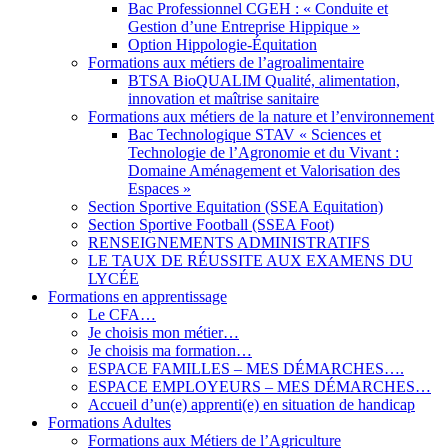
Bac Professionnel CGEH : « Conduite et
Gestion d’une Entreprise Hippique »
Option Hippologie-Équitation
Formations aux métiers de l’agroalimentaire
BTSA BioQUALIM Qualité, alimentation,
innovation et maîtrise sanitaire
Formations aux métiers de la nature et l’environnement
Bac Technologique STAV « Sciences et
Technologie de l’Agronomie et du Vivant :
Domaine Aménagement et Valorisation des
Espaces »
Section Sportive Equitation (SSEA Equitation)
Section Sportive Football (SSEA Foot)
RENSEIGNEMENTS ADMINISTRATIFS
LE TAUX DE RÉUSSITE AUX EXAMENS DU
LYCÉE
Formations en apprentissage
Le CFA…
Je choisis mon métier…
Je choisis ma formation…
ESPACE FAMILLES – MES DÉMARCHES….
ESPACE EMPLOYEURS – MES DÉMARCHES…
Accueil d’un(e) apprenti(e) en situation de handicap
Formations Adultes
Formations aux Métiers de l’Agriculture