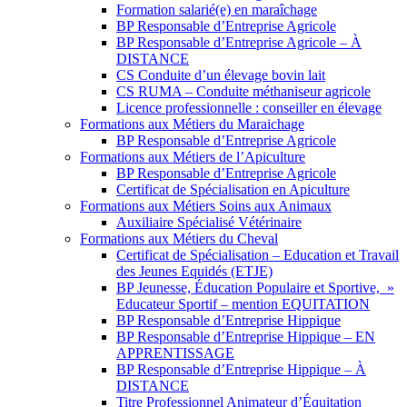
Formation salarié(e) en maraîchage
BP Responsable d’Entreprise Agricole
BP Responsable d’Entreprise Agricole – À
DISTANCE
CS Conduite d’un élevage bovin lait
CS RUMA – Conduite méthaniseur agricole
Licence professionnelle : conseiller en élevage
Formations aux Métiers du Maraichage
BP Responsable d’Entreprise Agricole
Formations aux Métiers de l’Apiculture
BP Responsable d’Entreprise Agricole
Certificat de Spécialisation en Apiculture
Formations aux Métiers Soins aux Animaux
Auxiliaire Spécialisé Vétérinaire
Formations aux Métiers du Cheval
Certificat de Spécialisation – Education et Travail
des Jeunes Equidés (ETJE)
BP Jeunesse, Éducation Populaire et Sportive, »
Educateur Sportif – mention EQUITATION
BP Responsable d’Entreprise Hippique
BP Responsable d’Entreprise Hippique – EN
APPRENTISSAGE
BP Responsable d’Entreprise Hippique – À
DISTANCE
Titre Professionnel Animateur d’Équitation