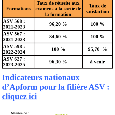
Taux de réussite aux
Taux de
Formations
examens à la sortie de
satisfaction
la formation
ASV 568 :
96,20 %
100 %
2021-2023
ASV 567 :
84,60 %
100 %
2021-2023
ASV 598 :
100 %
95,70 %
2022-2024
ASV 627 :
96,30 %
à venir
2023-2025
Indicateurs nationaux
d’Apform pour la filière ASV :
cliquez ici