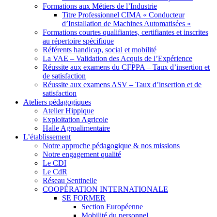
Formations aux Métiers de l’Industrie
Titre Professionnel CIMA « Conducteur
d’Installation de Machines Automatisées »
Formations courtes qualifiantes, certifiantes et inscrites
au répertoire spécifique
Référents handicap, social et mobilité
La VAE – Validation des Acquis de l’Expérience
Réussite aux examens du CFPPA – Taux d’insertion et
de satisfaction
Réussite aux examens ASV – Taux d’insertion et de
satisfaction
Ateliers pédagogiques
Atelier Hippique
Exploitation Agricole
Halle Agroalimentaire
L’établissement
Notre approche pédagogique & nos missions
Notre engagement qualité
Le CDI
Le CdR
Réseau Sentinelle
COOPÉRATION INTERNATIONALE
SE FORMER
Section Européenne
Mobilité du personnel