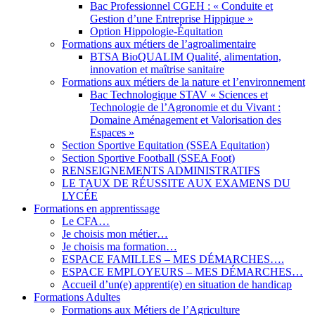
Bac Professionnel CGEH : « Conduite et
Gestion d’une Entreprise Hippique »
Option Hippologie-Équitation
Formations aux métiers de l’agroalimentaire
BTSA BioQUALIM Qualité, alimentation,
innovation et maîtrise sanitaire
Formations aux métiers de la nature et l’environnement
Bac Technologique STAV « Sciences et
Technologie de l’Agronomie et du Vivant :
Domaine Aménagement et Valorisation des
Espaces »
Section Sportive Equitation (SSEA Equitation)
Section Sportive Football (SSEA Foot)
RENSEIGNEMENTS ADMINISTRATIFS
LE TAUX DE RÉUSSITE AUX EXAMENS DU
LYCÉE
Formations en apprentissage
Le CFA…
Je choisis mon métier…
Je choisis ma formation…
ESPACE FAMILLES – MES DÉMARCHES….
ESPACE EMPLOYEURS – MES DÉMARCHES…
Accueil d’un(e) apprenti(e) en situation de handicap
Formations Adultes
Formations aux Métiers de l’Agriculture