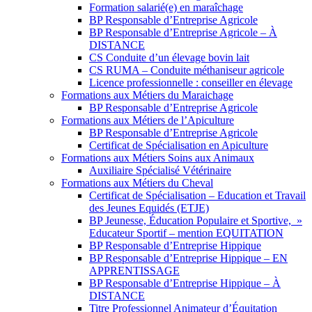
Formation salarié(e) en maraîchage
BP Responsable d’Entreprise Agricole
BP Responsable d’Entreprise Agricole – À
DISTANCE
CS Conduite d’un élevage bovin lait
CS RUMA – Conduite méthaniseur agricole
Licence professionnelle : conseiller en élevage
Formations aux Métiers du Maraichage
BP Responsable d’Entreprise Agricole
Formations aux Métiers de l’Apiculture
BP Responsable d’Entreprise Agricole
Certificat de Spécialisation en Apiculture
Formations aux Métiers Soins aux Animaux
Auxiliaire Spécialisé Vétérinaire
Formations aux Métiers du Cheval
Certificat de Spécialisation – Education et Travail
des Jeunes Equidés (ETJE)
BP Jeunesse, Éducation Populaire et Sportive, »
Educateur Sportif – mention EQUITATION
BP Responsable d’Entreprise Hippique
BP Responsable d’Entreprise Hippique – EN
APPRENTISSAGE
BP Responsable d’Entreprise Hippique – À
DISTANCE
Titre Professionnel Animateur d’Équitation