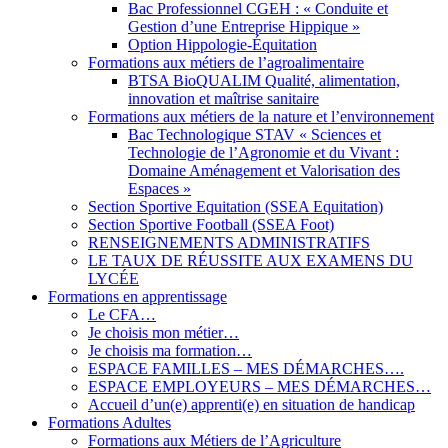
Bac Professionnel CGEH : « Conduite et
Gestion d’une Entreprise Hippique »
Option Hippologie-Équitation
Formations aux métiers de l’agroalimentaire
BTSA BioQUALIM Qualité, alimentation,
innovation et maîtrise sanitaire
Formations aux métiers de la nature et l’environnement
Bac Technologique STAV « Sciences et
Technologie de l’Agronomie et du Vivant :
Domaine Aménagement et Valorisation des
Espaces »
Section Sportive Equitation (SSEA Equitation)
Section Sportive Football (SSEA Foot)
RENSEIGNEMENTS ADMINISTRATIFS
LE TAUX DE RÉUSSITE AUX EXAMENS DU
LYCÉE
Formations en apprentissage
Le CFA…
Je choisis mon métier…
Je choisis ma formation…
ESPACE FAMILLES – MES DÉMARCHES….
ESPACE EMPLOYEURS – MES DÉMARCHES…
Accueil d’un(e) apprenti(e) en situation de handicap
Formations Adultes
Formations aux Métiers de l’Agriculture