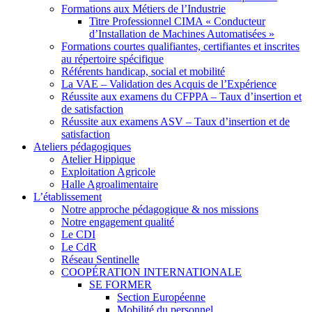
Formations aux Métiers de l’Industrie
Titre Professionnel CIMA « Conducteur
d’Installation de Machines Automatisées »
Formations courtes qualifiantes, certifiantes et inscrites
au répertoire spécifique
Référents handicap, social et mobilité
La VAE – Validation des Acquis de l’Expérience
Réussite aux examens du CFPPA – Taux d’insertion et
de satisfaction
Réussite aux examens ASV – Taux d’insertion et de
satisfaction
Ateliers pédagogiques
Atelier Hippique
Exploitation Agricole
Halle Agroalimentaire
L’établissement
Notre approche pédagogique & nos missions
Notre engagement qualité
Le CDI
Le CdR
Réseau Sentinelle
COOPÉRATION INTERNATIONALE
SE FORMER
Section Européenne
Mobilité du personnel