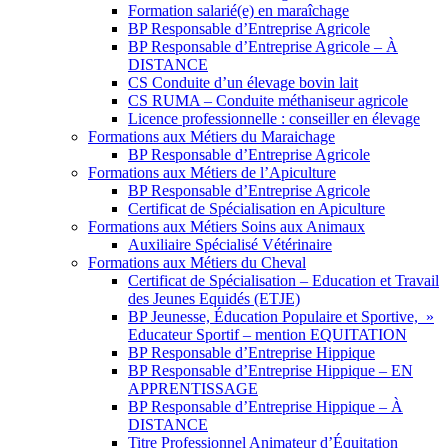
Formation salarié(e) en maraîchage
BP Responsable d’Entreprise Agricole
BP Responsable d’Entreprise Agricole – À
DISTANCE
CS Conduite d’un élevage bovin lait
CS RUMA – Conduite méthaniseur agricole
Licence professionnelle : conseiller en élevage
Formations aux Métiers du Maraichage
BP Responsable d’Entreprise Agricole
Formations aux Métiers de l’Apiculture
BP Responsable d’Entreprise Agricole
Certificat de Spécialisation en Apiculture
Formations aux Métiers Soins aux Animaux
Auxiliaire Spécialisé Vétérinaire
Formations aux Métiers du Cheval
Certificat de Spécialisation – Education et Travail
des Jeunes Equidés (ETJE)
BP Jeunesse, Éducation Populaire et Sportive, »
Educateur Sportif – mention EQUITATION
BP Responsable d’Entreprise Hippique
BP Responsable d’Entreprise Hippique – EN
APPRENTISSAGE
BP Responsable d’Entreprise Hippique – À
DISTANCE
Titre Professionnel Animateur d’Équitation