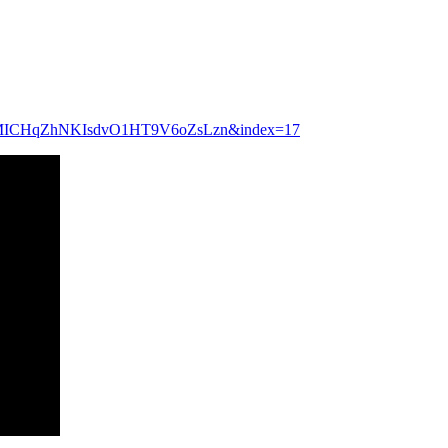
A9RMICHqZhNKIsdvO1HT9V6oZsLzn&index=17