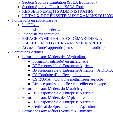
Section Sportive Equitation (SSEA Equitation)
Section Sportive Football (SSEA Foot)
RENSEIGNEMENTS ADMINISTRATIFS
LE TAUX DE RÉUSSITE AUX EXAMENS DU LY
Formations en apprentissage
Le CFA…
Je choisis mon métier…
Je choisis ma formation…
ESPACE FAMILLES – MES DÉMARCHES….
ESPACE EMPLOYEURS – MES DÉMARCHES…
Accueil d’un(e) apprenti(e) en situation de handicap
Formations Adultes
Formations aux Métiers de l’Agriculture
Formation salarié(e) en maraîchage
BP Responsable d’Entreprise Agricole
BP Responsable d’Entreprise Agricole – À DIS
CS Conduite d’un élevage bovin lait
CS RUMA – Conduite méthaniseur agricole
Licence professionnelle : conseiller en élevage
Formations aux Métiers du Maraichage
BP Responsable d’Entreprise Agricole
Formations aux Métiers de l’Apiculture
BP Responsable d’Entreprise Agricole
Certificat de Spécialisation en Apiculture
Formations aux Métiers Soins aux Animaux