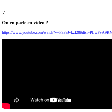
On en parle en vidéo ?
https://www.youtube.com/watch?v=F339JvkzI28&list=PLwFv