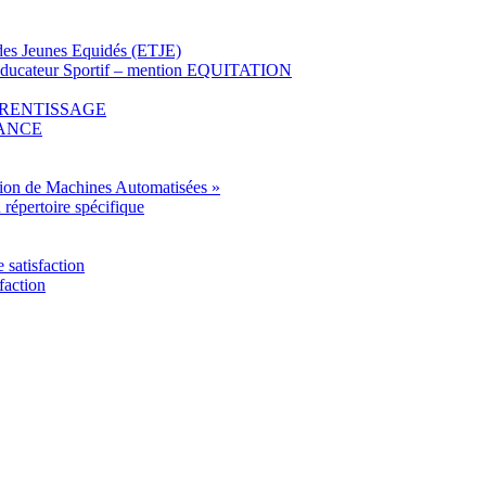
l des Jeunes Equidés (ETJE)
» Educateur Sportif – mention EQUITATION
APPRENTISSAGE
STANCE
tion de Machines Automatisées »
u répertoire spécifique
satisfaction
faction