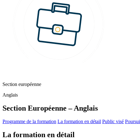
Section européenne
Anglais
Section Européenne – Anglais
Programme de la formation
La formation en détail
Public visé
Poursui
La formation en détail