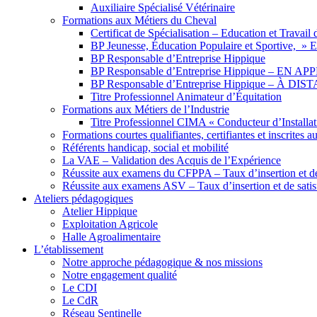
Auxiliaire Spécialisé Vétérinaire
Formations aux Métiers du Cheval
Certificat de Spécialisation – Education et Travai
BP Jeunesse, Éducation Populaire et Sportive, 
BP Responsable d’Entreprise Hippique
BP Responsable d’Entreprise Hippique – EN 
BP Responsable d’Entreprise Hippique – À DI
Titre Professionnel Animateur d’Équitation
Formations aux Métiers de l’Industrie
Titre Professionnel CIMA « Conducteur d’Installa
Formations courtes qualifiantes, certifiantes et inscrites a
Référents handicap, social et mobilité
La VAE – Validation des Acquis de l’Expérience
Réussite aux examens du CFPPA – Taux d’insertion et de 
Réussite aux examens ASV – Taux d’insertion et de satis
Ateliers pédagogiques
Atelier Hippique
Exploitation Agricole
Halle Agroalimentaire
L’établissement
Notre approche pédagogique & nos missions
Notre engagement qualité
Le CDI
Le CdR
Réseau Sentinelle