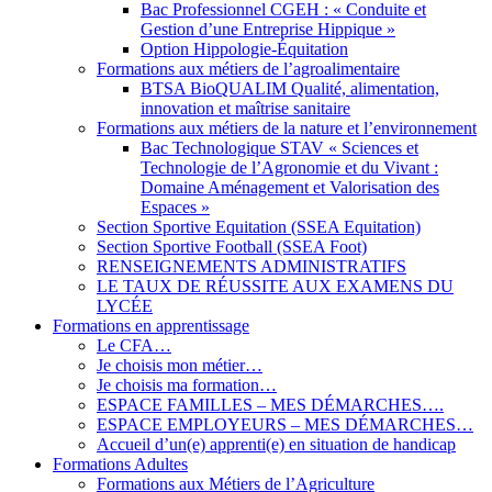
Bac Professionnel CGEH : « Conduite et
Gestion d’une Entreprise Hippique »
Option Hippologie-Équitation
Formations aux métiers de l’agroalimentaire
BTSA BioQUALIM Qualité, alimentation,
innovation et maîtrise sanitaire
Formations aux métiers de la nature et l’environnement
Bac Technologique STAV « Sciences et
Technologie de l’Agronomie et du Vivant :
Domaine Aménagement et Valorisation des
Espaces »
Section Sportive Equitation (SSEA Equitation)
Section Sportive Football (SSEA Foot)
RENSEIGNEMENTS ADMINISTRATIFS
LE TAUX DE RÉUSSITE AUX EXAMENS DU
LYCÉE
Formations en apprentissage
Le CFA…
Je choisis mon métier…
Je choisis ma formation…
ESPACE FAMILLES – MES DÉMARCHES….
ESPACE EMPLOYEURS – MES DÉMARCHES…
Accueil d’un(e) apprenti(e) en situation de handicap
Formations Adultes
Formations aux Métiers de l’Agriculture