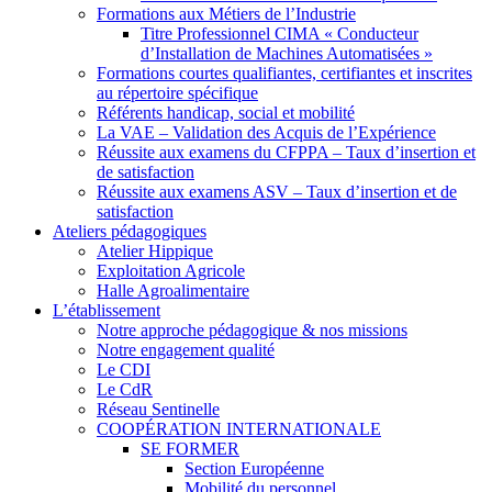
Formations aux Métiers de l’Industrie
Titre Professionnel CIMA « Conducteur
d’Installation de Machines Automatisées »
Formations courtes qualifiantes, certifiantes et inscrites
au répertoire spécifique
Référents handicap, social et mobilité
La VAE – Validation des Acquis de l’Expérience
Réussite aux examens du CFPPA – Taux d’insertion et
de satisfaction
Réussite aux examens ASV – Taux d’insertion et de
satisfaction
Ateliers pédagogiques
Atelier Hippique
Exploitation Agricole
Halle Agroalimentaire
L’établissement
Notre approche pédagogique & nos missions
Notre engagement qualité
Le CDI
Le CdR
Réseau Sentinelle
COOPÉRATION INTERNATIONALE
SE FORMER
Section Européenne
Mobilité du personnel