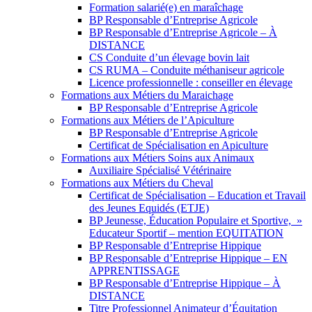
Formation salarié(e) en maraîchage
BP Responsable d’Entreprise Agricole
BP Responsable d’Entreprise Agricole – À
DISTANCE
CS Conduite d’un élevage bovin lait
CS RUMA – Conduite méthaniseur agricole
Licence professionnelle : conseiller en élevage
Formations aux Métiers du Maraichage
BP Responsable d’Entreprise Agricole
Formations aux Métiers de l’Apiculture
BP Responsable d’Entreprise Agricole
Certificat de Spécialisation en Apiculture
Formations aux Métiers Soins aux Animaux
Auxiliaire Spécialisé Vétérinaire
Formations aux Métiers du Cheval
Certificat de Spécialisation – Education et Travail
des Jeunes Equidés (ETJE)
BP Jeunesse, Éducation Populaire et Sportive, »
Educateur Sportif – mention EQUITATION
BP Responsable d’Entreprise Hippique
BP Responsable d’Entreprise Hippique – EN
APPRENTISSAGE
BP Responsable d’Entreprise Hippique – À
DISTANCE
Titre Professionnel Animateur d’Équitation