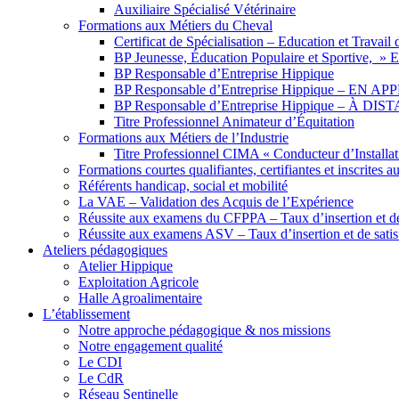
Auxiliaire Spécialisé Vétérinaire
Formations aux Métiers du Cheval
Certificat de Spécialisation – Education et Travai
BP Jeunesse, Éducation Populaire et Sportive, 
BP Responsable d’Entreprise Hippique
BP Responsable d’Entreprise Hippique – EN 
BP Responsable d’Entreprise Hippique – À DI
Titre Professionnel Animateur d’Équitation
Formations aux Métiers de l’Industrie
Titre Professionnel CIMA « Conducteur d’Installa
Formations courtes qualifiantes, certifiantes et inscrites a
Référents handicap, social et mobilité
La VAE – Validation des Acquis de l’Expérience
Réussite aux examens du CFPPA – Taux d’insertion et de 
Réussite aux examens ASV – Taux d’insertion et de satis
Ateliers pédagogiques
Atelier Hippique
Exploitation Agricole
Halle Agroalimentaire
L’établissement
Notre approche pédagogique & nos missions
Notre engagement qualité
Le CDI
Le CdR
Réseau Sentinelle