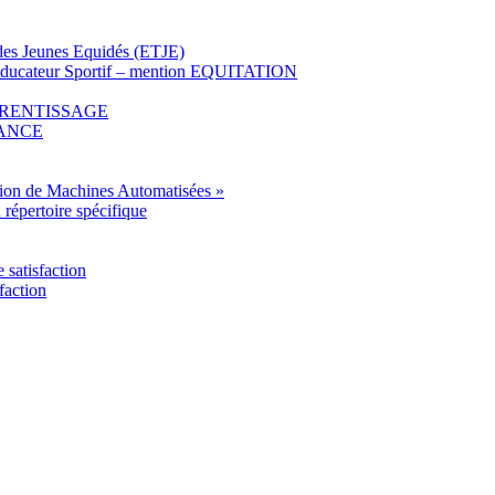
l des Jeunes Equidés (ETJE)
» Educateur Sportif – mention EQUITATION
APPRENTISSAGE
STANCE
tion de Machines Automatisées »
u répertoire spécifique
satisfaction
faction