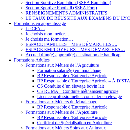
Section Sportive Equitation (SSEA Equitation)
Section Sportive Football (SSEA Foot)
RENSEIGNEMENTS ADMINISTRATIFS
LE TAUX DE RÉUSSITE AUX EXAMENS DU LY
Formations en apprentissage
Le CFA…
Je choisis mon métier…
Je choisis ma formation…
ESPACE FAMILLES – MES DÉMARCHES….
ESPACE EMPLOYEURS – MES DÉMARCHES…
Accueil d’un(e) apprenti(e) en situation de handicap
Formations Adultes
Formations aux Métiers de l’Agriculture
Formation salarié(e) en maraîchage
BP Responsable d’Entreprise Agricole
BP Responsable d’Entreprise Agricole – À DIS
CS Conduite d’un élevage bovin lait
CS RUMA – Conduite méthaniseur agricole
Licence professionnelle : conseiller en élevage
Formations aux Métiers du Maraichage
BP Responsable d’Entreprise Agricole
Formations aux Métiers de l’Apiculture
BP Responsable d’Entreprise Agricole
Certificat de Spécialisation en Apiculture
Formations aux Métiers Soins aux Animaux