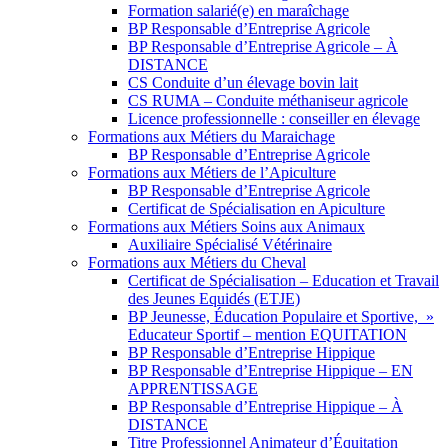
Formation salarié(e) en maraîchage
BP Responsable d’Entreprise Agricole
BP Responsable d’Entreprise Agricole – À
DISTANCE
CS Conduite d’un élevage bovin lait
CS RUMA – Conduite méthaniseur agricole
Licence professionnelle : conseiller en élevage
Formations aux Métiers du Maraichage
BP Responsable d’Entreprise Agricole
Formations aux Métiers de l’Apiculture
BP Responsable d’Entreprise Agricole
Certificat de Spécialisation en Apiculture
Formations aux Métiers Soins aux Animaux
Auxiliaire Spécialisé Vétérinaire
Formations aux Métiers du Cheval
Certificat de Spécialisation – Education et Travail
des Jeunes Equidés (ETJE)
BP Jeunesse, Éducation Populaire et Sportive, »
Educateur Sportif – mention EQUITATION
BP Responsable d’Entreprise Hippique
BP Responsable d’Entreprise Hippique – EN
APPRENTISSAGE
BP Responsable d’Entreprise Hippique – À
DISTANCE
Titre Professionnel Animateur d’Équitation