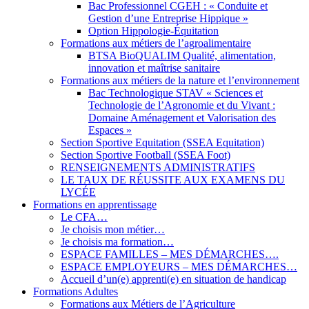
Bac Professionnel CGEH : « Conduite et
Gestion d’une Entreprise Hippique »
Option Hippologie-Équitation
Formations aux métiers de l’agroalimentaire
BTSA BioQUALIM Qualité, alimentation,
innovation et maîtrise sanitaire
Formations aux métiers de la nature et l’environnement
Bac Technologique STAV « Sciences et
Technologie de l’Agronomie et du Vivant :
Domaine Aménagement et Valorisation des
Espaces »
Section Sportive Equitation (SSEA Equitation)
Section Sportive Football (SSEA Foot)
RENSEIGNEMENTS ADMINISTRATIFS
LE TAUX DE RÉUSSITE AUX EXAMENS DU
LYCÉE
Formations en apprentissage
Le CFA…
Je choisis mon métier…
Je choisis ma formation…
ESPACE FAMILLES – MES DÉMARCHES….
ESPACE EMPLOYEURS – MES DÉMARCHES…
Accueil d’un(e) apprenti(e) en situation de handicap
Formations Adultes
Formations aux Métiers de l’Agriculture