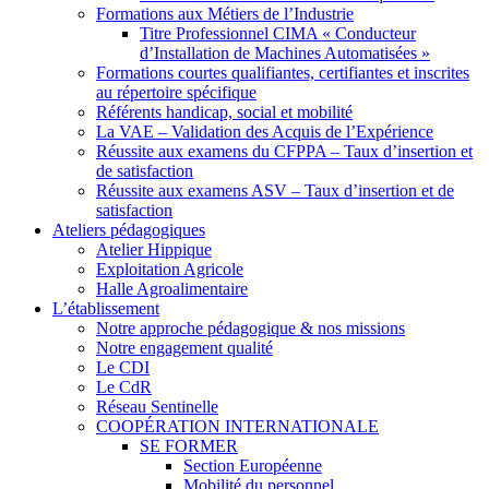
Formations aux Métiers de l’Industrie
Titre Professionnel CIMA « Conducteur
d’Installation de Machines Automatisées »
Formations courtes qualifiantes, certifiantes et inscrites
au répertoire spécifique
Référents handicap, social et mobilité
La VAE – Validation des Acquis de l’Expérience
Réussite aux examens du CFPPA – Taux d’insertion et
de satisfaction
Réussite aux examens ASV – Taux d’insertion et de
satisfaction
Ateliers pédagogiques
Atelier Hippique
Exploitation Agricole
Halle Agroalimentaire
L’établissement
Notre approche pédagogique & nos missions
Notre engagement qualité
Le CDI
Le CdR
Réseau Sentinelle
COOPÉRATION INTERNATIONALE
SE FORMER
Section Européenne
Mobilité du personnel