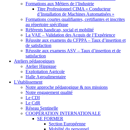
Formations aux Métiers de l’Industrie
Titre Professionnel CIMA « Conducteur
d’Installation de Machines Automatisées »
Formations courtes qualifiantes, certifiantes et inscrites
au répertoire spécifique
Référents handicap, social et mobilité
La VAE – Validation des Acquis de l’Expérience
Réussite aux examens du CFPPA – Taux d’insertion et
de satisfaction
Réussite aux examens ASV – Taux d’insertion et de
satisfaction
Ateliers pédagogiques
Atelier Hippique
Exploitation Agricole
Halle Agroalimentaire
L’établissement
Notre approche pédagogique & nos missions
Notre engagement qualité
Le CDI
Le CdR
Réseau Sentinelle
COOPÉRATION INTERNATIONALE
SE FORMER
Section Européenne
Mobilité du personnel