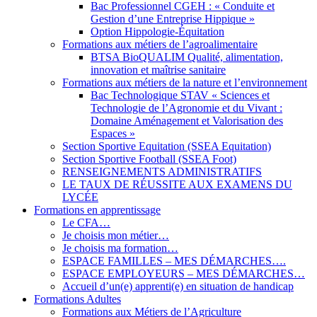
Bac Professionnel CGEH : « Conduite et
Gestion d’une Entreprise Hippique »
Option Hippologie-Équitation
Formations aux métiers de l’agroalimentaire
BTSA BioQUALIM Qualité, alimentation,
innovation et maîtrise sanitaire
Formations aux métiers de la nature et l’environnement
Bac Technologique STAV « Sciences et
Technologie de l’Agronomie et du Vivant :
Domaine Aménagement et Valorisation des
Espaces »
Section Sportive Equitation (SSEA Equitation)
Section Sportive Football (SSEA Foot)
RENSEIGNEMENTS ADMINISTRATIFS
LE TAUX DE RÉUSSITE AUX EXAMENS DU
LYCÉE
Formations en apprentissage
Le CFA…
Je choisis mon métier…
Je choisis ma formation…
ESPACE FAMILLES – MES DÉMARCHES….
ESPACE EMPLOYEURS – MES DÉMARCHES…
Accueil d’un(e) apprenti(e) en situation de handicap
Formations Adultes
Formations aux Métiers de l’Agriculture