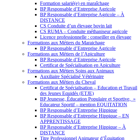
Formation salarié(e) en maraîchage
BP Responsable d’Entreprise Agricole
BP Responsable d’Entreprise Agricole – À
DISTANCE
CS Conduite d’un élevage bovin lait
CS RUMA – Conduite méthaniseur agricole
Licence professionnelle : conseiller en élevage
Formations aux Métiers du Maraichage
BP Responsable d’Entreprise Agricole
Formations aux Métiers de l’Apiculture
BP Responsable d’Entreprise Agricole
Certificat de Spécialisation en Apiculture
Formations aux Métiers Soins aux Animaux
Auxiliaire Spécialisé Vétérinaire
Formations aux Métiers du Cheval
Certificat de Spécialisation – Education et Travail
des Jeunes Equidés (ETJE)
BP Jeunesse, Éducation Populaire et Sportive, »
Educateur Sportif – mention EQUITATION
BP Responsable d’Entreprise Hippique
BP Responsable d’Entreprise Hippique – EN
APPRENTISSAGE
BP Responsable d’Entreprise Hippique – À
DISTANCE
Titre Professionnel Animateur d’Équitation