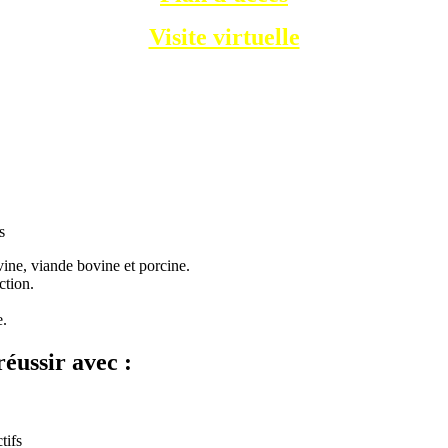
Visite virtuelle
s
ovine, viande bovine et porcine.
ction.
e.
éussir avec :
tifs