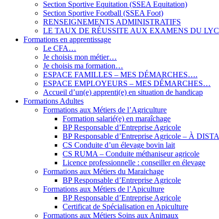
Section Sportive Equitation (SSEA Equitation)
Section Sportive Football (SSEA Foot)
RENSEIGNEMENTS ADMINISTRATIFS
LE TAUX DE RÉUSSITE AUX EXAMENS DU LY
Formations en apprentissage
Le CFA…
Je choisis mon métier…
Je choisis ma formation…
ESPACE FAMILLES – MES DÉMARCHES….
ESPACE EMPLOYEURS – MES DÉMARCHES…
Accueil d’un(e) apprenti(e) en situation de handicap
Formations Adultes
Formations aux Métiers de l’Agriculture
Formation salarié(e) en maraîchage
BP Responsable d’Entreprise Agricole
BP Responsable d’Entreprise Agricole – À DIS
CS Conduite d’un élevage bovin lait
CS RUMA – Conduite méthaniseur agricole
Licence professionnelle : conseiller en élevage
Formations aux Métiers du Maraichage
BP Responsable d’Entreprise Agricole
Formations aux Métiers de l’Apiculture
BP Responsable d’Entreprise Agricole
Certificat de Spécialisation en Apiculture
Formations aux Métiers Soins aux Animaux