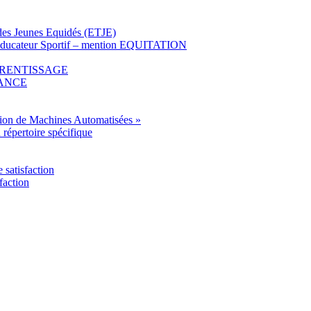
l des Jeunes Equidés (ETJE)
» Educateur Sportif – mention EQUITATION
APPRENTISSAGE
STANCE
tion de Machines Automatisées »
u répertoire spécifique
satisfaction
faction