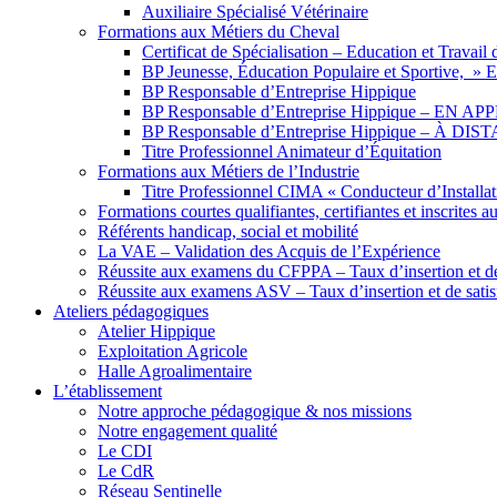
Auxiliaire Spécialisé Vétérinaire
Formations aux Métiers du Cheval
Certificat de Spécialisation – Education et Travai
BP Jeunesse, Éducation Populaire et Sportive, 
BP Responsable d’Entreprise Hippique
BP Responsable d’Entreprise Hippique – EN 
BP Responsable d’Entreprise Hippique – À DI
Titre Professionnel Animateur d’Équitation
Formations aux Métiers de l’Industrie
Titre Professionnel CIMA « Conducteur d’Installa
Formations courtes qualifiantes, certifiantes et inscrites a
Référents handicap, social et mobilité
La VAE – Validation des Acquis de l’Expérience
Réussite aux examens du CFPPA – Taux d’insertion et de 
Réussite aux examens ASV – Taux d’insertion et de satis
Ateliers pédagogiques
Atelier Hippique
Exploitation Agricole
Halle Agroalimentaire
L’établissement
Notre approche pédagogique & nos missions
Notre engagement qualité
Le CDI
Le CdR
Réseau Sentinelle