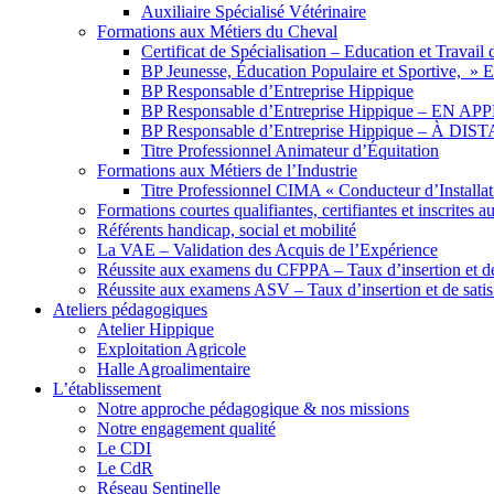
Auxiliaire Spécialisé Vétérinaire
Formations aux Métiers du Cheval
Certificat de Spécialisation – Education et Travai
BP Jeunesse, Éducation Populaire et Sportive, 
BP Responsable d’Entreprise Hippique
BP Responsable d’Entreprise Hippique – EN 
BP Responsable d’Entreprise Hippique – À DI
Titre Professionnel Animateur d’Équitation
Formations aux Métiers de l’Industrie
Titre Professionnel CIMA « Conducteur d’Installa
Formations courtes qualifiantes, certifiantes et inscrites a
Référents handicap, social et mobilité
La VAE – Validation des Acquis de l’Expérience
Réussite aux examens du CFPPA – Taux d’insertion et de 
Réussite aux examens ASV – Taux d’insertion et de satis
Ateliers pédagogiques
Atelier Hippique
Exploitation Agricole
Halle Agroalimentaire
L’établissement
Notre approche pédagogique & nos missions
Notre engagement qualité
Le CDI
Le CdR
Réseau Sentinelle