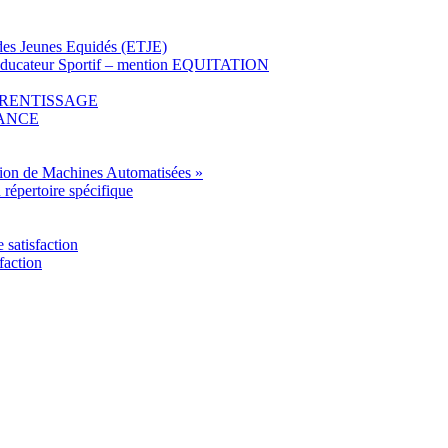
l des Jeunes Equidés (ETJE)
» Educateur Sportif – mention EQUITATION
APPRENTISSAGE
STANCE
tion de Machines Automatisées »
u répertoire spécifique
satisfaction
faction