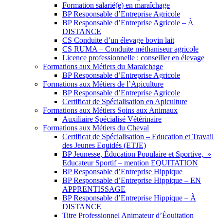
Formation salarié(e) en maraîchage
BP Responsable d’Entreprise Agricole
BP Responsable d’Entreprise Agricole – À
DISTANCE
CS Conduite d’un élevage bovin lait
CS RUMA – Conduite méthaniseur agricole
Licence professionnelle : conseiller en élevage
Formations aux Métiers du Maraichage
BP Responsable d’Entreprise Agricole
Formations aux Métiers de l’Apiculture
BP Responsable d’Entreprise Agricole
Certificat de Spécialisation en Apiculture
Formations aux Métiers Soins aux Animaux
Auxiliaire Spécialisé Vétérinaire
Formations aux Métiers du Cheval
Certificat de Spécialisation – Education et Travail
des Jeunes Equidés (ETJE)
BP Jeunesse, Éducation Populaire et Sportive, »
Educateur Sportif – mention EQUITATION
BP Responsable d’Entreprise Hippique
BP Responsable d’Entreprise Hippique – EN
APPRENTISSAGE
BP Responsable d’Entreprise Hippique – À
DISTANCE
Titre Professionnel Animateur d’Équitation