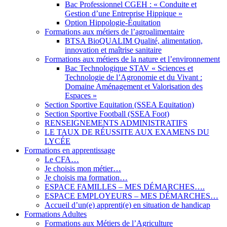
Bac Professionnel CGEH : « Conduite et
Gestion d’une Entreprise Hippique »
Option Hippologie-Équitation
Formations aux métiers de l’agroalimentaire
BTSA BioQUALIM Qualité, alimentation,
innovation et maîtrise sanitaire
Formations aux métiers de la nature et l’environnement
Bac Technologique STAV « Sciences et
Technologie de l’Agronomie et du Vivant :
Domaine Aménagement et Valorisation des
Espaces »
Section Sportive Equitation (SSEA Equitation)
Section Sportive Football (SSEA Foot)
RENSEIGNEMENTS ADMINISTRATIFS
LE TAUX DE RÉUSSITE AUX EXAMENS DU
LYCÉE
Formations en apprentissage
Le CFA…
Je choisis mon métier…
Je choisis ma formation…
ESPACE FAMILLES – MES DÉMARCHES….
ESPACE EMPLOYEURS – MES DÉMARCHES…
Accueil d’un(e) apprenti(e) en situation de handicap
Formations Adultes
Formations aux Métiers de l’Agriculture