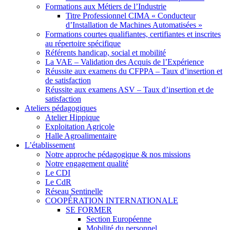
Formations aux Métiers de l’Industrie
Titre Professionnel CIMA « Conducteur
d’Installation de Machines Automatisées »
Formations courtes qualifiantes, certifiantes et inscrites
au répertoire spécifique
Référents handicap, social et mobilité
La VAE – Validation des Acquis de l’Expérience
Réussite aux examens du CFPPA – Taux d’insertion et
de satisfaction
Réussite aux examens ASV – Taux d’insertion et de
satisfaction
Ateliers pédagogiques
Atelier Hippique
Exploitation Agricole
Halle Agroalimentaire
L’établissement
Notre approche pédagogique & nos missions
Notre engagement qualité
Le CDI
Le CdR
Réseau Sentinelle
COOPÉRATION INTERNATIONALE
SE FORMER
Section Européenne
Mobilité du personnel