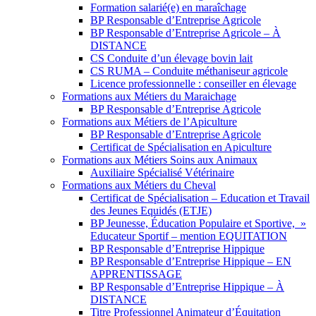
Formation salarié(e) en maraîchage
BP Responsable d’Entreprise Agricole
BP Responsable d’Entreprise Agricole – À
DISTANCE
CS Conduite d’un élevage bovin lait
CS RUMA – Conduite méthaniseur agricole
Licence professionnelle : conseiller en élevage
Formations aux Métiers du Maraichage
BP Responsable d’Entreprise Agricole
Formations aux Métiers de l’Apiculture
BP Responsable d’Entreprise Agricole
Certificat de Spécialisation en Apiculture
Formations aux Métiers Soins aux Animaux
Auxiliaire Spécialisé Vétérinaire
Formations aux Métiers du Cheval
Certificat de Spécialisation – Education et Travail
des Jeunes Equidés (ETJE)
BP Jeunesse, Éducation Populaire et Sportive, »
Educateur Sportif – mention EQUITATION
BP Responsable d’Entreprise Hippique
BP Responsable d’Entreprise Hippique – EN
APPRENTISSAGE
BP Responsable d’Entreprise Hippique – À
DISTANCE
Titre Professionnel Animateur d’Équitation