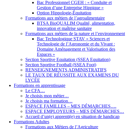
Bac Professionnel CGEH : « Conduite et
Gestion d’une Entreprise Hippique »
Option Hippologie-Équitation
Formations aux métiers de l’agroalimentaire
BTSA BioQUALIM Qualité, alimentation,
innovation et maîtrise sanitaire
Formations aux métiers de la nature et l’environnement
Bac Technologique STAV « Sciences et
Technologie de l’Agronomie et du Vivant :
Domaine Aménagement et Valorisation des
Espaces »
Section Sportive Equitation (SSEA Equitation)
Section Sportive Football (SSEA Foot)
RENSEIGNEMENTS ADMINISTRATIFS
LE TAUX DE RÉUSSITE AUX EXAMENS DU
LYCÉE
Formations en apprentissage
Le CFA…
Je choisis mon métier…
Je choisis ma formation…
ESPACE FAMILLES – MES DÉMARCHES….
ESPACE EMPLOYEURS – MES DÉMARCHES…
Accueil d’un(e) apprenti(e) en situation de handicap
Formations Adultes
Formations aux Métiers de l’Agriculture