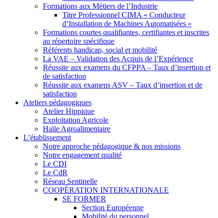
Formations aux Métiers de l’Industrie
Titre Professionnel CIMA « Conducteur
d’Installation de Machines Automatisées »
Formations courtes qualifiantes, certifiantes et inscrites
au répertoire spécifique
Référents handicap, social et mobilité
La VAE – Validation des Acquis de l’Expérience
Réussite aux examens du CFPPA – Taux d’insertion et
de satisfaction
Réussite aux examens ASV – Taux d’insertion et de
satisfaction
Ateliers pédagogiques
Atelier Hippique
Exploitation Agricole
Halle Agroalimentaire
L’établissement
Notre approche pédagogique & nos missions
Notre engagement qualité
Le CDI
Le CdR
Réseau Sentinelle
COOPÉRATION INTERNATIONALE
SE FORMER
Section Européenne
Mobilité du personnel