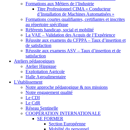
Formations aux Métiers de l’Industrie
Titre Professionnel CIMA « Conducteur
d’Installation de Machines Automatisées »
Formations courtes qualifiantes, certifiantes et inscrites
au répertoire spécifique
Référents handicap, social et mobilité
La VAE – Validation des Acquis de l’Expérience
Réussite aux examens du CFPPA – Taux d’insertion et
de satisfaction
Réussite aux examens ASV – Taux d’insertion et de
satisfaction
Ateliers pédagogiques
Atelier Hippique
Exploitation Agricole
Halle Agroalimentaire
L’établissement
Notre approche pédagogique & nos missions
Notre engagement qualité
Le CDI
Le CdR
Réseau Sentinelle
COOPÉRATION INTERNATIONALE
SE FORMER
Section Européenne
Mobilité du personnel