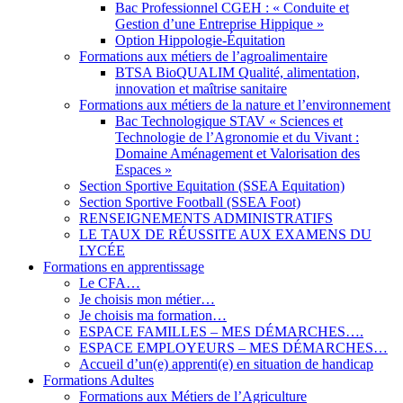
Bac Professionnel CGEH : « Conduite et
Gestion d’une Entreprise Hippique »
Option Hippologie-Équitation
Formations aux métiers de l’agroalimentaire
BTSA BioQUALIM Qualité, alimentation,
innovation et maîtrise sanitaire
Formations aux métiers de la nature et l’environnement
Bac Technologique STAV « Sciences et
Technologie de l’Agronomie et du Vivant :
Domaine Aménagement et Valorisation des
Espaces »
Section Sportive Equitation (SSEA Equitation)
Section Sportive Football (SSEA Foot)
RENSEIGNEMENTS ADMINISTRATIFS
LE TAUX DE RÉUSSITE AUX EXAMENS DU
LYCÉE
Formations en apprentissage
Le CFA…
Je choisis mon métier…
Je choisis ma formation…
ESPACE FAMILLES – MES DÉMARCHES….
ESPACE EMPLOYEURS – MES DÉMARCHES…
Accueil d’un(e) apprenti(e) en situation de handicap
Formations Adultes
Formations aux Métiers de l’Agriculture