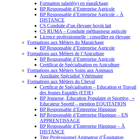
Formation salarié(e) en maraîchage
BP Responsable d’Entreprise Agricole
BP Responsable d’Entreprise Agricole – À
DISTANCE
CS Conduite d’un élevage bovin lait
CS RUMA – Conduite méthaniseur agricole
Licence professionnelle : conseiller en élevage
Formations aux Métiers du Maraichage
BP Responsable d’Entreprise Agricole
Formations aux Métiers de l’Apiculture
BP Responsable d’Entreprise Agricole
Certificat de Spécialisation en Apiculture
Formations aux Métiers Soins aux Animaux
Auxiliaire Spécialisé Vétérinaire
Formations aux Métiers du Cheval
Certificat de Spécialisation – Education et Travail
des Jeunes Equidés (ETJE)
BP Jeunesse, Éducation Populaire et Sportive, »
Educateur Sportif – mention EQUITATION
BP Responsable d’Entreprise Hippique
BP Responsable d’Entreprise Hippique – EN
APPRENTISSAGE
BP Responsable d’Entreprise Hippique – À
DISTANCE
Titre Professionnel Animateur d’Équitation